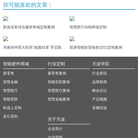
你可能喜欢的文章：
医保业务综合服务终端定制案例
智慧医疗自助终端定制
河南张仲景大药房“刷脸结算”开启医保支付新方式
双屏智能疫苗核签仪D2定制案例
智能硬件商城
行业定制
天波学院
新零售
新零售案例
行业资讯
智慧金融
智能安防案例
品牌新闻
智慧医疗
智慧医疗案例
峰会论坛
智能安防
智慧金融案例
产品视频
机器人定制
直播回放
其它系列
关于天波
企业简介
企业荣誉