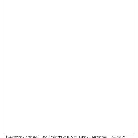
【天波医保案例】保定市中医院使用医保码终端，带来医保结算新体验