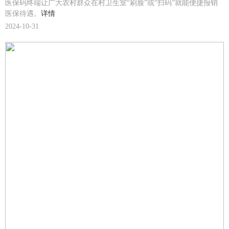
医保码终端让广大农村群众在村卫生室“刷脸”或“扫码”就能便捷报销
医保待遇。
详情
2024-10-31