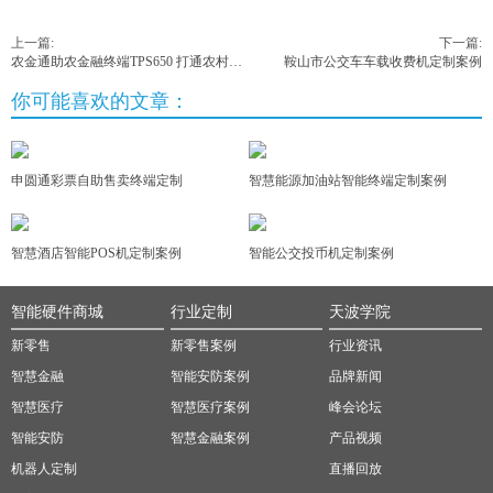
上一篇:
下一篇:
农金通助农金融终端TPS650 打通农村金融服务...
鞍山市公交车车载收费机定制案例
你可能喜欢的文章：
申圆通彩票自助售卖终端定制
智慧能源加油站智能终端定制案例
智慧酒店智能POS机定制案例
智能公交投币机定制案例
智能硬件商城
行业定制
天波学院
新零售
新零售案例
行业资讯
智慧金融
智能安防案例
品牌新闻
智慧医疗
智慧医疗案例
峰会论坛
智能安防
智慧金融案例
产品视频
机器人定制
直播回放